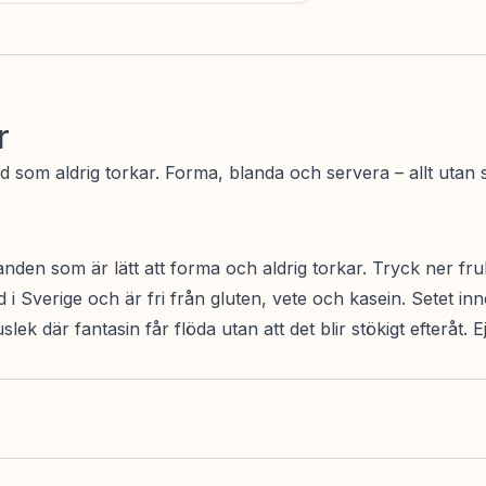
r
m aldrig torkar. Forma, blanda och servera – allt utan stök
nden som är lätt att forma och aldrig torkar. Tryck ner fruk
 i Sverige och är fri från gluten, vete och kasein. Setet inn
k där fantasin får flöda utan att det blir stökigt efteråt. E