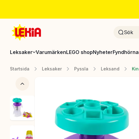
Leksaker
Varumärken
LEGO shop
Nyheter
Fyndhörna
Startsida
Leksaker
Pyssla
Leksand
Kin