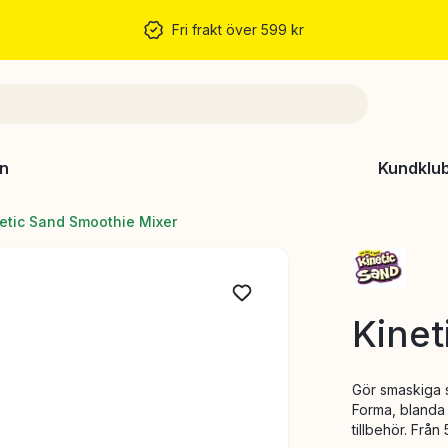
Fri frakt över 599 kr
n
Kundklu
etic Sand Smoothie Mixer
Kinet
Gör smaskiga 
Forma, blanda o
tillbehör. Från 