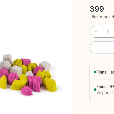
399
Lägsta pris 
1
Finns i l
Finns i 9
Välj buti