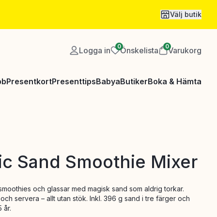
Välj butik
0
0
Logga in
Önskelista
Varukorg
bb
Presentkort
Presenttips
Babya
Butiker
Boka & Hämta
ic Sand Smoothie Mixer
smoothies och glassar med magisk sand som aldrig torkar.
ch servera – allt utan stök. Inkl. 396 g sand i tre färger och
5 år.