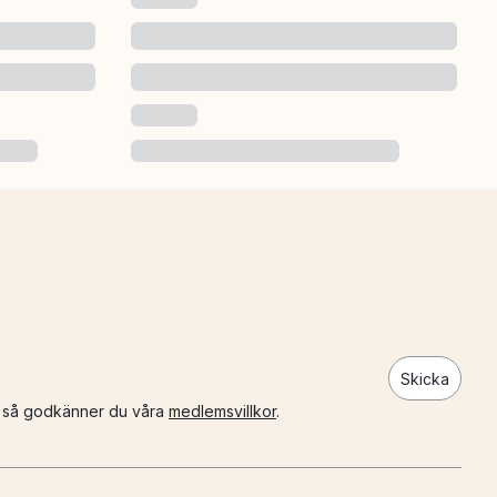
Skicka
n så godkänner du våra
medlemsvillkor
.