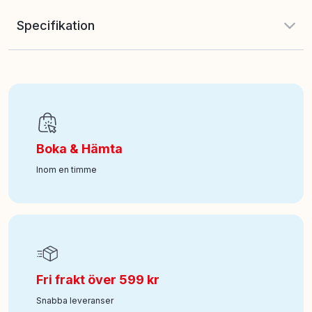
Specifikation
EAN
:
5701359815943
Art nr
:
7113-119606128
Boka & Hämta
Inom en timme
Fri frakt över 599 kr
Snabba leveranser