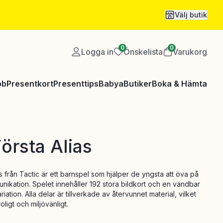
Välj butik
0
0
Logga in
Önskelista
Varukorg
bb
Presentkort
Presenttips
Babya
Butiker
Boka & Hämta
Första Alias
as från Tactic är ett barnspel som hjälper de yngsta att öva på
ikation. Spelet innehåller 192 stora bildkort och en vändbar
riation. Alla delar är tillverkade av återvunnet material, vilket
ligt och miljövänligt.