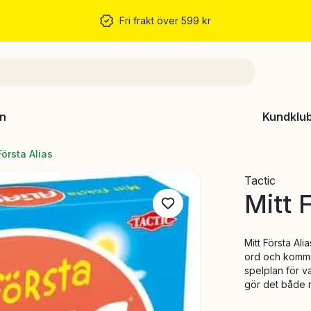
Fri frakt över 599 kr
n
Kundklu
Första Alias
Tactic
Mitt 
Mitt Första Ali
ord och kommun
spelplan för va
gör det både ro