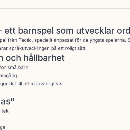
– ett barnspel som utvecklar or
spel från Tactic, speciellt anpassat för de yngsta spelarna.
rar språkutvecklingen på ett roligt sätt.
n och hållbarhet
a för små barn
elomgång
ör det till ett miljövänligt val
ias"
 lek
åga