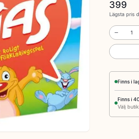
399
Lägsta pris 
1
Finns i l
Finns i 4
Välj buti