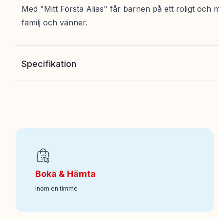
Med "Mitt Första Alias" får barnen på ett roligt och m
familj och vänner.
Specifikation
EAN
:
6416739596747
Art nr
:
120-59674
Boka & Hämta
Inom en timme