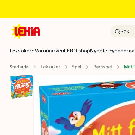
Leksaker
Varumärken
LEGO shop
Nyheter
Fyndhörna
Startsida
Leksaker
Spel
Barnspel
Mitt 