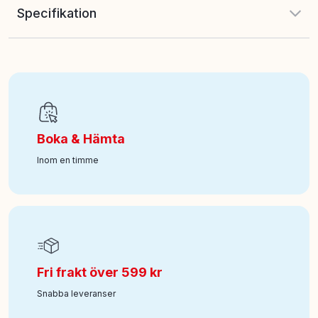
Specifikation
EAN
:
7317446102902
Ålder från
:
9
Boka & Hämta
Art nr
:
950-610290
Inom en timme
Fri frakt över 599 kr
Snabba leveranser