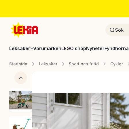
Leksaker
Varumärken
LEGO shop
Nyheter
Fyndhörna
Startsida
Leksaker
Sport och fritid
Cyklar