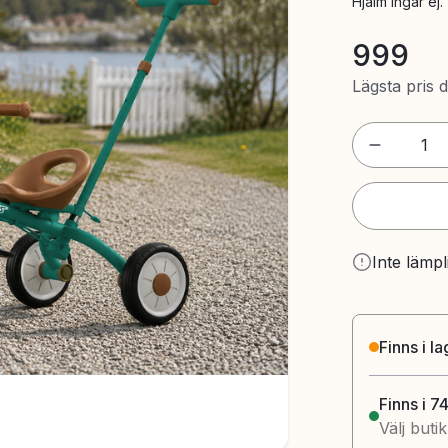
Hjälm ingår ej.
999
Lägsta pris 
1
Inte lämpl
Finns i l
Finns i 7
Välj buti