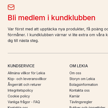
Bli medlem i kundklubben
Var först med att upptäcka nya produkter, få poäng oc
förmåner. I kundklubben värnar vi lite extra om våra ku
dig till nästa steg.
KUNDSERVICE
OM LEKIA
Allmäna villkor för Lekia
Om oss
Köp- och leveransvillkor
Storyn om Lekia
Ångerrätt och returer
Bolagsinformation
Integritetspolicy
Kontakta oss
Cookie policy
Karriär
Vanliga frågor - FAQ
Tävlingsregler
Kontakta oss
Butiker och öppettider