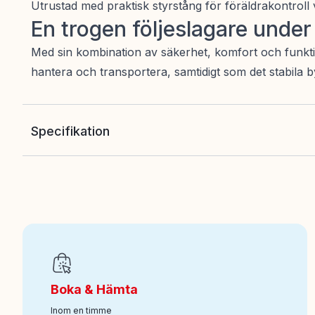
Utrustad med praktisk styrstång för föräldrakontroll
En trogen följeslagare unde
Med sin kombination av säkerhet, komfort och funktion
hantera och transportera, samtidigt som det stabila b
Specifikation
EAN
:
7333380015566
Art nr
:
100-462010997
Boka & Hämta
Inom en timme