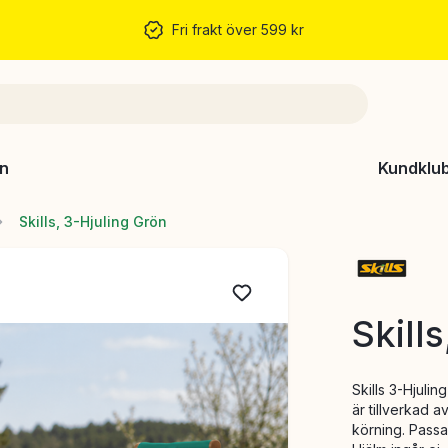
Fri frakt över 599 kr
n
Kundklu
Skills, 3-Hjuling Grön
Skill
Skills 3-Hjulin
är tillverkad 
körning. Passa