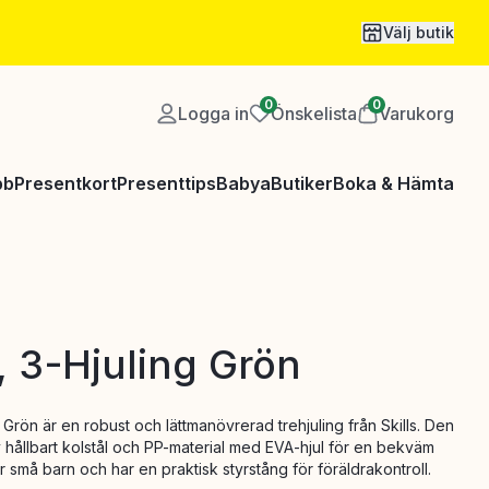
Välj butik
0
0
Logga in
Önskelista
Varukorg
bb
Presentkort
Presenttips
Babya
Butiker
Boka & Hämta
s, 3-Hjuling Grön
g Grön är en robust och lättmanövrerad trehjuling från Skills. Den
av hållbart kolstål och PP-material med EVA-hjul för en bekväm
r små barn och har en praktisk styrstång för föräldrakontroll.