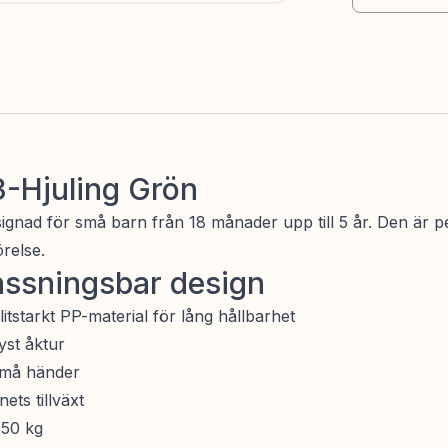
3-Hjuling Grön
ignad för små barn från 18 månader upp till 5 år. Den är per
relse.
assningsbar design
itstarkt PP-material för lång hållbarhet
yst åktur
 små händer
ets tillväxt
 50 kg