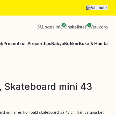
Välj butik
0
0
Logga in
Önskelista
Varukorg
bb
Presentkort
Presenttips
Babya
Butiker
Boka & Hämta
s, Skateboard mini 43
oard mini är en kompakt skateboard på 43 cm från varumärket