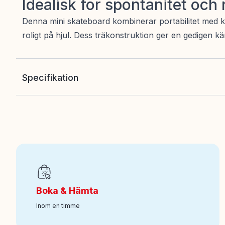
Idealisk för spontanitet och 
Denna mini skateboard kombinerar portabilitet med kv
roligt på hjul. Dess träkonstruktion ger en gedigen kän
Specifikation
EAN
:
7340075111861
Art nr
:
100-58105972
Boka & Hämta
Inom en timme