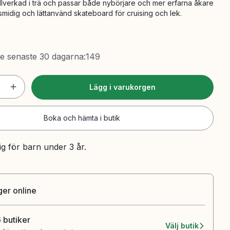
 tillverkad i trä och passar både nybörjare och mer erfarna åkare
 smidig och lättanvänd skateboard för cruising och lek.
de senaste 30 dagarna
:
149
Lägg i varukorgen
Boka och hämta i butik
ig för barn under 3 år.
ager online
6 butiker
Välj butik