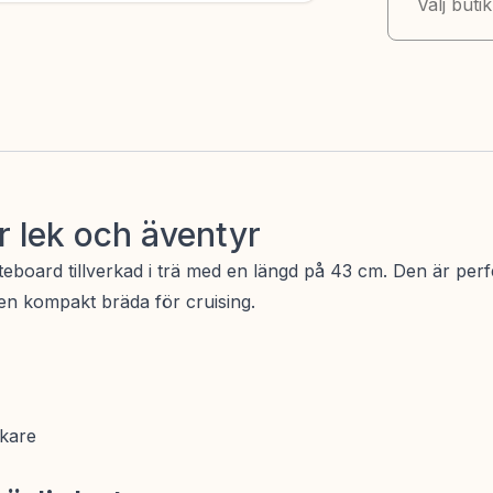
Välj buti
r lek och äventyr
ateboard tillverkad i trä med en längd på 43 cm. Den är per
en kompakt bräda för cruising.
åkare