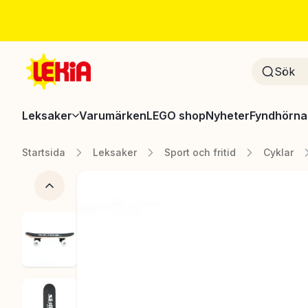
Leksaker
Varumärken
LEGO shop
Nyheter
Fyndhörna
Startsida
Leksaker
Sport och fritid
Cyklar