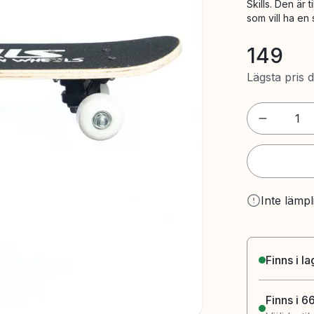
Skills. Den är
som vill ha en
149
Lägsta pris 
1
Inte lämpl
Finns i l
Finns i 6