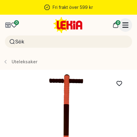
Fri frakt över 599 kr
0
0
Uteleksaker