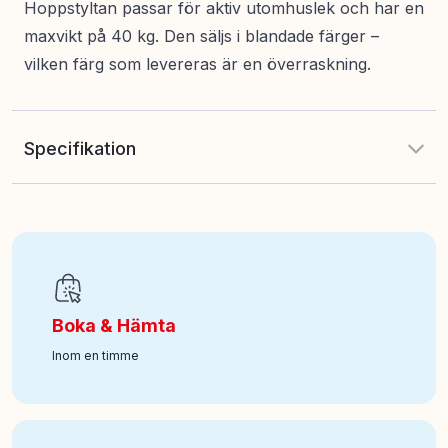
Hoppstyltan passar för aktiv utomhuslek och har en
maxvikt på 40 kg. Den säljs i blandade färger –
vilken färg som levereras är en överraskning.
Specifikation
EAN
:
7340075105181
Art nr
:
100-58104049
Boka & Hämta
Inom en timme