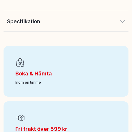
Specifikation
EAN
:
7333380000166
Art nr
:
100-56108417
Boka & Hämta
Inom en timme
Fri frakt över 599 kr