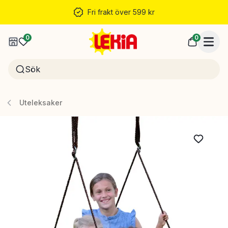
Fri frakt över 599 kr
0
0
Uteleksaker