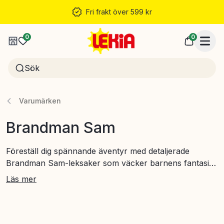
Fri frakt över 599 kr
0
0
Varumärken
Brandman Sam
Föreställ dig spännande äventyr med detaljerade
Brandman Sam-leksaker som väcker barnens fantasi
och mod att hjälpa andra. Här hittar du robusta figurer
Läs mer
och lekset som förvandlar varje stund till en
räddningsinsats full av lekfull energi.