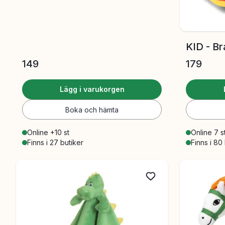
KID - Br
149
179
Lägg i varukorgen
Boka och hämta
Online +10 st
Online 7 s
Finns i 27 butiker
Finns i 80