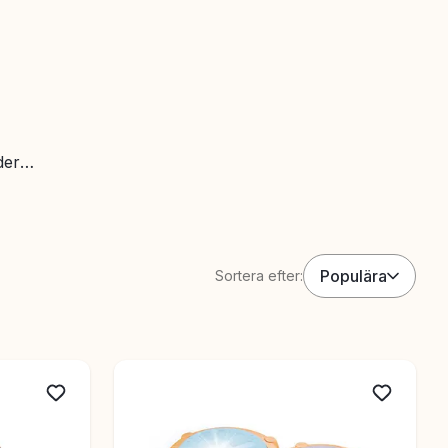
der
 du
Populära
Sortera efter: