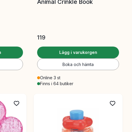
Animal Crinkle Book
119
n
Lägg i varukorgen
Boka och hämta
Online 3 st
Finns i 64 butiker