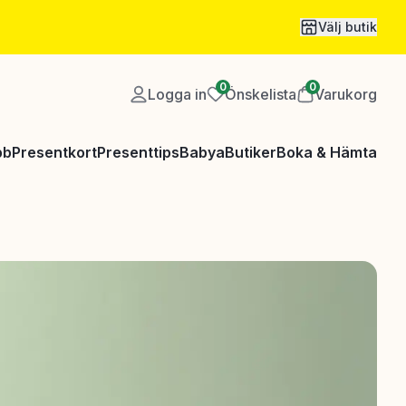
Välj butik
0
0
Logga in
Önskelista
Varukorg
bb
Presentkort
Presenttips
Babya
Butiker
Boka & Hämta