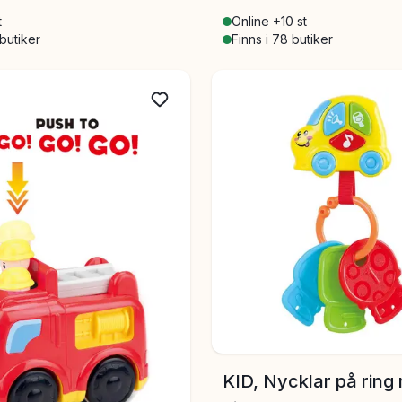
t
Online +10 st
 butiker
Finns i 78 butiker
KID, Nycklar på ring