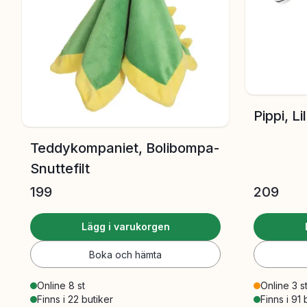
Pippi, L
Teddykompaniet, Bolibompa-
Snuttefilt
199
209
Lägg i varukorgen
Boka och hämta
Online 8 st
Online 3 s
Finns i 22 butiker
Finns i 91 