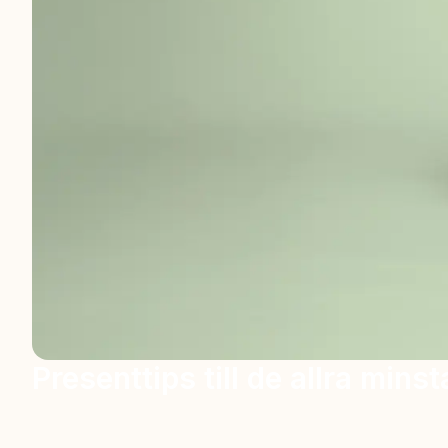
Presenttips till de allra minst