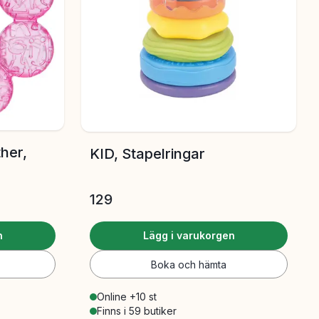
her,
KID, Stapelringar
129
n
Lägg i varukorgen
Boka och hämta
Online +10 st
Finns i 59 butiker