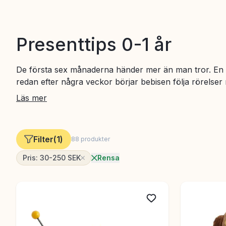
Presenttips 0-1 år
De första sex månaderna händer mer än man tror. En n
redan efter några veckor börjar bebisen följa rörelser
att rätt leksak faktiskt spelar roll, även nu. Här hitta
Läs mer
månader – oavsett om du letar efter en doppresent, någ
träffar den nyfödda för första gången.
Filter
(
1
)
88
produkter
Pris: 30-250
SEK
Rensa