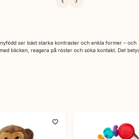
yfödd ser bäst starka kontraster och enkla former – och
 med blicken, reagera på röster och söka kontakt. Det bety
r du presenter som passar en bebis från födseln upp till sex
ot till babyshower eller vill ge bort något genomtänkt när