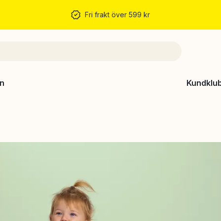
Fri frakt över 599 kr
n
Kundklu