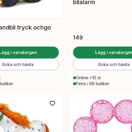
bilalarm
andbil tryck ochgo
149
Lägg i varukorgen
Lägg i varukorge
Boka och hämta
Boka och hämta
t
Online +10 st
 butiker
Finns i 66 butiker