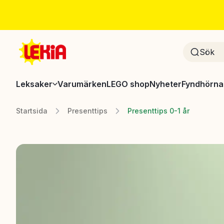
Leksaker
Varumärken
LEGO shop
Nyheter
Fyndhörna
Startsida
Presenttips
Presenttips 0-1 år