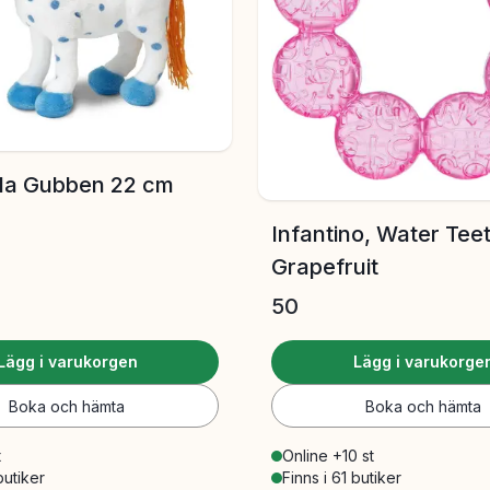
illa Gubben 22 cm
Infantino, Water Teet
Grapefruit
50
Lägg i varukorgen
Lägg i varukorge
Boka och hämta
Boka och hämta
t
Online +10 st
butiker
Finns i 61 butiker